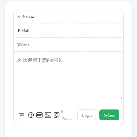
NickName
E-Mail
Website
0
Login
Submit
Words